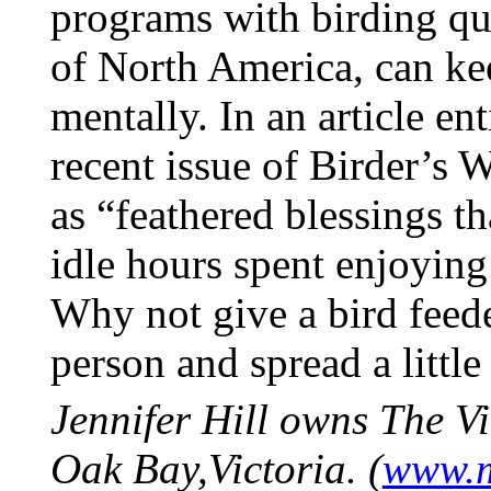
programs with birding qu
of North America, can kee
mentally. In an article e
recent issue of Birder’s W
as “feathered blessings t
idle hours spent enjoying
Why not give a bird feede
person and spread a littl
Jennifer Hill owns The V
Oak
Bay
,Victoria
. (
www.m