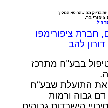
להיות בדיוק מה שהרופא המליץ
 ציפורי בר
פר
היל
ם, חברת
ציפורימפו
דורון להב
יפול בבע"ח מתרכז
ה
את התועלת שבע"ח
דם גבוה ורמות
יכויי הישרדות גבוהים