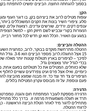
בסמוך להגחתה החוצה. הביצים ימשיכו להתפתח ב
קן
ל
הקן:
עופות מטילים לרוב את ביציהם בקן, בו דוגר העוף ומג
סלע. ציפורי השיר בונות את הקנים המשוכללים ביותר, ה
ענפים דקים, זרדים, שורשים עדינים, רצועות עלים, קש
הנעזרות בקורי עכביש לשם חיזוק הקן – למשל הצופית
במגע עם האוויר. הכלל הוא קן חדש לכל מחזור רבייה, א
ההטלה והביצים:
ההטלה מתרחשת מוקדם בבוקר, לרוב, כמחצית השעה מ
5 אצל החוגלה.לרוב מספר הביצים הוא 3-6. גודל
1
התט
לפיכך – לציפורים בארץ
תטולות
קטנות יותר מאלה של ב
בכדי לגדל יותר צאצאים גדל.
שלא כזוחלים, המטילים את כל
תטולתם
בפעם אחת, מטי
כיומיים, ואילו אצל
פרס
ועיט צפרדעים עשויים לחלוף אר
הציפורים צד חד וצד כד. זה מבנה שמונע מהביצה להתגל
פעם ונוספת. על זה מבוסס עקרון המטילות בלולים.
הדגירה
:
תרד או תעלה משמעותית מרמה זו.
בדרך כלל מתחילות
מתחילים לדגור מיד לאחר הטלת הביצה הראשונה - כך 
לרווחי ההטלה.