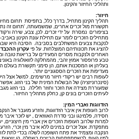
ותהליכי החיזור והקינון.
חיזור:
תהליך הקינון מתחיל, בדרך כלל, בתפיסת
תחום מחיה 
תקשורת מול זכרים אחרים, שמשמעותה, 'תחום זה נתפס ע
בציפורים
נמסרת
על ידי זכרים. לכן, צבע, שירה ורקוד
מתחילים הזכרים לזמר עם תחילת עונת הקינון באביב–
לנקבות צבעים המשתלבים בסביבה.
הסיבה היא שבמר
להציג את תכונותיהם המוצלחות. על פי
עקרון ההכבד
האחרים ולנקבות מסרים המעידים על בריאות טובה ומדג
טבע פרופסור
אמוץ זהבי
, מהמחלקה לזואולוגיה באונ
בעליהן או המסכנות אותם, הן סימני תקשורת בעולם הח
מעדיפות את הזכרים הססגוניים יותר.
לעופות רבים יש ריקודי חיזור מרשימים. למשל אצל היענ
(סינכרוניזציה) של הבשלות המינית של בני הזוג. אפשר
שמעוררת מצידה את הזכר וחוזר חלילה.
בני הזוג מגב
לעיתים הזכרים בונים קן, כחלק מתהליך החיזור.
הזדווגות ואברי המין:
לרוב העופות אין איבר הזדווגות, והזרע מועבר אל ה
חסידה
,
פלמינגו
ובני סדרת
האווזאים
, יש לזכר איבר מין
למרות
שלרוב העופות ה
זכרים
אין אברי מין חיצוניים, יש
מתפקדת. אצל זכרים במינים ללא
איבר מין זכרי
, הזרע
הנקבה ומצמיד את פתח השופכה לשלה בכדי לתת לזרע
למין העוף.
לכשמתפתחות
הביצים בשחלה, הן יוצאות 