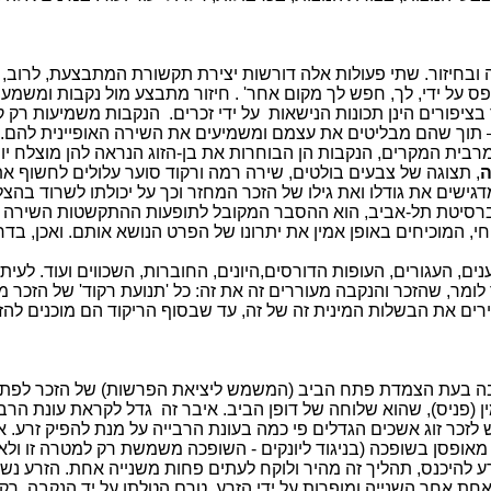
ובחיזור. שתי פעולות אלה דורשות יצירת תקשורת המתבצעת, לרוב,
ל ידי, לך, חפש לך מקום אחר' . חיזור מתבצע מול נקבות ומשמעותו,
 בציפורים הינן תכונות הנישאות
על ידי זכרים.
הנקבות משמיעות רק קרי
 תוך שהם מבליטים את עצמם ומשמיעים את השירה האופיינית להם.בד
בית המקרים, הנקבות הן הבוחרות את בן-הזוג הנראה להן מוצלח י
ה
, תצוגה של צבעים בולטים, שירה רמה ורקוד סוער עלולים לחשוף את
ישים את גודלו ואת גילו של הזכר המחזר וכך על יכולתו לשרוד בהצל
יברסיטת תל-אביב, הוא ההסבר המקובל לתופעות ההתקשטות השירה וה
י, המוכיחים באופן אמין את יתרונו של הפרט הנושא אותם. ואכן, ב
ים, העגורים, העופות הדורסים,היונים, החוברות, השכווים ועוד. לעית
 לומר, שהזכר והנקבה מעוררים זה את זה: כל 'תנועת רקוד' של הזכר 
ירים את הבשלות המינית זה של זה, עד שבסוף הריקוד הם מוכנים להזד
נקבה בעת הצמדת פתח הביב (המשמש ליציאת הפרשות) של הזכר לפתח ה
 (
פניס
), שהוא שלוחה של דופן הביב. איבר זה
גדל לקראת עונת הרביי
 לזכר זוג
אשכים
הגדלים פי כמה בעונת הרבייה על מנת להפיק
זרע
. 
 מאופסן ב
שופכה
(בניגוד ליונקים - השופכה משמשת רק למטרה זו ול
 להיכנס, תהליך זה מהיר ולוקח לעתים פחות משנייה אחת. הזרע נ
אחת אחר השנייה ומופרות על ידי הזרע, טרם הטלתן על יד הנקבה. ר