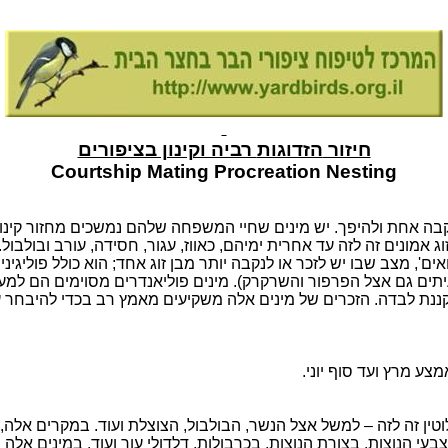
חיזור
הזדוגות
רביה וקינון בציפורים
Courtship Mating Procreation Nesting
נקבה אחת ולהיפך. יש מינים שחיי המשפחה שלהם נמשכים מחזור קינון א
וג אמונים זה לזה עד אחרית ימיהם,
כאווז
,
עגור
, חסידה, עורב ובולבול.
ואים', מצב שבו יש לזכר או לנקבה יותר מבן זוג אחד; הוא כולל פוליגיני
יתים גם אצל הפרפור והשרקרק). מינים
פוליאנדרים
מסוימים הם למעש
מקננת לבדה. הזכרים של מינים אלה משקיעים מאמץ רב בכדי להיבחר על
צע מרץ ועד סוף יוני.
טין זה לזה – למשל אצל הנשר, הבולבול, הצוצלת ועוד. במקרים אלה
צבעי הנוצות, בצורת הנוצות, בכרבולות, דלדולי עור ועוד. במינים אל