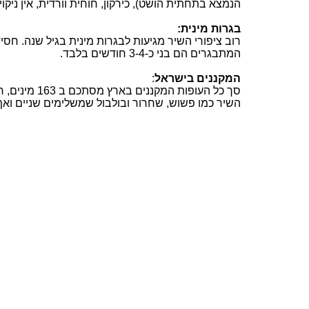
הנמצא בתחתית הושט), כירקון, חוחית
וורדית
, אין ניק
בגרות מינית:
רוב ציפורי השיר מגיעות לבגרות מינית בגיל שנה. חסידה בגיל 4 שנים, 
המתבגרים הם בני כ-3-4 חודשים בלבד.
המקננים בישראל
:
סך כל העופות המקננים בארץ מסתכם ב
63 מינים, חלקם
1
השיר כמו פשוש, שחרור ובולבול שמשלימים שניים ואף 