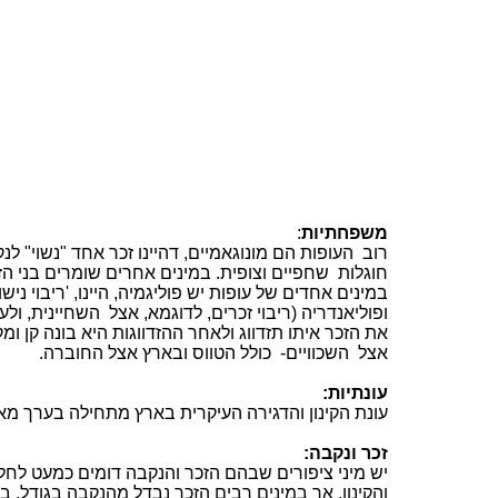
משפחתיות
:
רוב
העופות הם מונוגאמיים, דהיינו זכר אחד "נשוי" ל
חוגלות
שחפיים
וצופית
. במינים אחרים שומרים בני הז
במינים אחדים של עופות יש פוליגמיה, היינו, 'ריבוי ניש
ופוליאנדריה (ריבוי זכרים, לדוגמא, אצל
השחיינית, ולע
את הזכר איתו תזדווג ולאחר ההזדווגות היא בונה קן ו
אצל
השכוויים
-
כולל הטווס ובארץ אצל
החוברה
.
עונתיות:
עונת הקינון והדגירה העיקרית בארץ מתחילה בערך מאמ
זכר ונקבה:
יש מיני ציפורים שבהם הזכר והנקבה דומים כמעט לחלו
והקינון. אך במינים רבים הזכר נבדל מהנקבה בגודל, ב