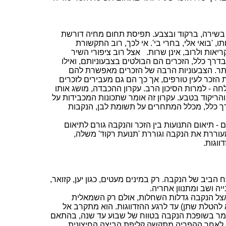
 בשירה, ברקוד ובצבע. תפיסת תחום מחיה דורשת
 'בואי אלי, בחרי בי'. אי לכך, רוב התקשורת
אות ולרוב, אינן שרות.
אצל רוב ציפורי השיר
רך כלל, הזכרים הם הבולטים בצבעוניותם, ואילו
ותר. הצבעוניות הרבה של הזכרים מאפשרת להם
 הזכר לעין טורפים, אך כך הם גם מעבירים לזכרים
חה - למרות הסיכון הרב.
עקרון ההכבדה
, מושג אותו
ריקוד בטבע. עקרון זה אומר שתכונות המכבידות על
דרך כלל, מכלל המתחרים על תשומת לבן, הנקבות
ם - תיאום התנועות בין הזכר והנקבה גורם לתיאום
מעוררת את הנקבה וגוררת 'תנועת רקוד' משלה,
ווגות.
ביב של הנקבה. רק במינים מעטים, כגון יען,
קזואר
,
ה ושב ומתנוון אחריה.
אצל הנקבה גדלות השחלות, אולם רק השמאלית
א להטלת
שתן
) עד לרגע ההזדווגות. הוא מתקרב אל
שמר בשופכת הנקבה בטווח של שבוע עד שנה, בהתאם
ק לאחר ההפריה מתקשה קליפת הביצה החיצונית,