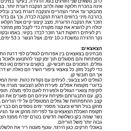
לרוב נושאים שני הזוויגים בעול הדגירה, בעיקר במיני
אינה בהכרח חלוקה שווה ולרוב הנקבה דוגרת יותר. ב
מהבוקר עד אחרי הצהריים והנקבה דוגרת בערב ובליל
בהרבה מיני
ברווזים
דוגרת הנקבה לבדה, וכך גם בדורס
הזכר את הנקבה הדוגרת. מצב קיצוני קיים אצל
הקלאו
יכולה רק להוציא את קצה מקורה כדי לקבל מזון מהזכר.
רק לעיתים רחוקות דוגר הזכר לבדו: בקיווי, באמו
ובקזו
נקר הדגירה נמשכת כ-
0 ימים, אצל הנשר
1
כ 53 ימים,
הצאצאים
:
מבחינים בצאצאים בין אפרוחים לגוזלים לפי דרגת הת
מפותחות והם מסוגלים תוך זמן קצר להתנועע ולאכול 
גוזלים, המכונים גם חובשי-קן,
בוקעים עירומים (או כמ
כדי לקבל מזון. כל צאצאי ציפורי השיר הם כאלה.יש דר
אך הם חובשי קן.
לגוזלים לוע צבעוני, לעיתים עם נקודות כהות. זוויות 
בדוגרי
מקומות אפלים. פעירת הלוע הצבעוני מגרה את י
לזקיפת צווארי הגוזלים ולפעירת לועם כלפי מעלה. תו
בקן. עם התבגרותם ופקיחת עיניהם הם פוערים את המ
מהקן בגיל חודש וכעבור מספר ימים נוספים הם כבר ע
תקופת האכלת הצאצאים עד לפריחה מהקן או עד הגיעם
נשר שוהה בקן כשלושה חדשים בטרם יפרח ממנו! הצא
גבוה יותר משל הוריהם.
באוכלי
חרקים
, כגון הירגזי, עוטף מעטה ריר את הלש