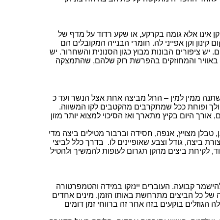
קן אינו אלא גומה בקרקע, או שקע רדוד על מדף של
 קינון וקן אפייני לה. חומרי הבנייה המקובלים הם
ם
. יש ציפורים הבונות מבוץ כגון הסנונית והשחרור. יש
פו באוויר והמחוזקים בהפרשת רוק שלהם, שהתמצקה
נה ממין למין – החל מביצה אחת אצל הנשר ועד כ
לך ופוחת ככל שמתקרבים מהקטבים לקו המשווה.
אורך היום בקיץ מתארך ואז הסיכוי למצוא יותר מזון
,
טבלן
מצויץ,
אנפה
, חסידה וברבור מטילים ביצה מדי
ורת ביצה, גודל וצבע
שאופיינים
לו.
בדרך כלל לביצי
ד, לקיחת ביצים מהקן תגרום לעופות להמשיך ולהטיל
ה היא 34 מעלות צלזיוס. טמפרטורה זו צריכה להישמר קבועה. העוברים יינזקו במידה והטמפרטורה
ה של כל הביצים מתרחשת באותו הזמן. מינים אחדים
לה הגוזלים בוקעים בזה אחר זה ברווחי זמן דומים