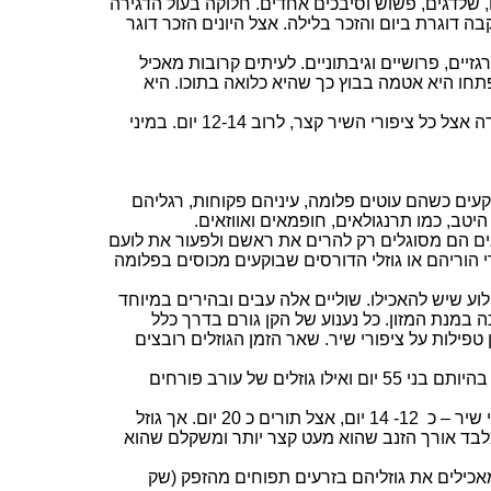
,
שלדגים
,
פשוש
וסיבכים אחדים. חלוקה בעול הדגירה
בה דוגרת ביום והזכר בלילה. אצל היונים הזכר דוגר
רגזיים
,
פרושיים
וגיבתוניים
. לעיתים קרובות מאכיל
חו היא אטמה בבוץ כך שהיא כלואה בתוכו. היא
ה אצל כל ציפורי השיר קצר, לרוב
1
-
2
1
4 יום. במיני
קעים כשהם עוטים פלומה, עיניהם פקוחות, רגליהם
היטב, כמו
תרנגולאים
,
חופמאים
ואווזאים
.
ונים הם מסוגלים רק להרים את ראשם ולפעור את לועם
די הוריהם או גוזלי הדורסים שבוקעים מכוסים בפלומה
הלוע שיש להאכילו. שוליים אלה עבים ובהירים במיוחד
במנת המזון. כל נענוע של הקן גורם בדרך כלל
 טפילות על ציפורי שיר. שאר הזמן הגוזלים רובצים
קצב ההתפתחות של גוזלים המטופלים על ידי הוריהם גבוה יותר מאשר של אפרוחים. אפרוחי חוגלה מגיעים לשיא גודלם רק בהיותם בני 55 יום ואילו גוזלים של עורב פורחים
שיר – כ
12- 14 יום, אצל תורים כ 20 יום. אך גוזל
 מלבד אורך הזנב שהוא מעט קצר יותר ומשקלם שהוא
אכילים את גוזליהם בזרעים תפוחים מהזפק (שק