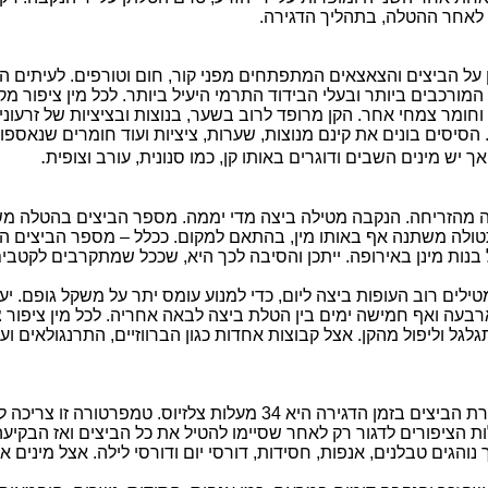
אחר ה
הטלה
, בתהליך הדגירה.
ן על הביצים והצאצאים המתפתחים מפני קור, חום וטורפים. לעיתים ה
מורכבים ביותר ובעלי הבידוד התרמי היעיל ביותר. לכל מין ציפור מקום
 וחומר צמחי אחר. הקן מרופד לרוב בשער, בנוצות ובציציות של
זרעוני
. הסיסים בונים את קינם מנוצות, שערות, ציציות ועוד חומרים שנאס
.
ך יש מינים השבים ודוגרים באותו קן, כמו סנונית, עורב
וצופית
הזריחה. הנקבה מטילה ביצה מדי יממה. מספר הביצים בהטלה משת
ולה
משתנה אף באותו מין, בהתאם למקום. ככלל – מספר הביצים הו
נות מינן באירופה. ייתכן והסיבה לכך היא, שככל שמתקרבים לקטבים, 
לים רוב העופות ביצה ליום, כדי למנוע עומס יתר על משקל גופם. יען
בעה ואף חמישה ימים בין הטלת ביצה לבאה אחריה. לכל מין ציפור צ
גל וליפול מהקן. אצל קבוצות אחדות כגון הברווזיים,
התרנגולאים
ועו
הדגירה מספקת לעובר המתפתח חום והגנה. טמפרטורת הביצים בזמן הדגיר
 הציפורים לדגור רק לאחר שסיימו להטיל את כל הביצים ואז הבקיע
נוהגים טבלנים, אנפות, חסידות,
דורסי
יום ודורסי לילה. אצל מינים א