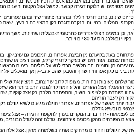
ם שהזכר והנקבה דומים במראם, כמו אנפות, חסידות,
נשרים
,
חופמאים
מינים מסוימים יש חלוקת דגירה קבועה. למשל אצל
הקטות
והיענים הנק
ה.
י יום שונים, ברוב דורסי הלילה ובהרבה
ציפורי שיר
ובהם
עפרוניים
,
י
הקרנפי
ממלזיה. במין זה
הנקבה דוגרת בקן המצוי בחור בעץ,
שאת פת
אר
, וכן במינים
הפוליאנדריים
כחרטומית
-בנגלית ושחיינית. משך הדגיר
בקיווי ובאלבטרוס עד 80 יום ויותר.
פתחותם בעת בקיעתם מן הביצה. אפרוחים, המכונים גם עוזבי-קן,
בו
בכוחות עצמם. אפרוחים יש בעיקר
לדוגרי
קרקע, שהם רצים או שוחים 
עט עירומים) וסומים. הם חלשים מכדי לנוע על רגליהם. בימים הראש
גות ביניים כגון אפרוחי השחף והטבלן שהם עוזבי-קן אך מואכלים על י
המקור שלהם מעובות ובהירות, מצופות לרוב עור צהוב, המציין את שולי 
צר ההאכלה אצל ההורים, והלוע המזדקר לגובה הרב ביותר הוא שיזכה 
פעה זו מיוחדת רק לציפורי השיר, והתפתחה מלבדן רק אצל
קוקיות
, שהן
קור רק לעבר הוריהם.
צמאיים ובשיא גודלם.
 לעצמאות - זהה ברוב המקרים בערך לתקופת הדגירה – אצל ציפורי 
צאים הפורחים מהקן מכונים
פירחונים
. גודלם זהה לגודל הבוגרים,
לשת של הגוזלים וההורים מרחיקים אותה בשלמותה מהקן. אצל אלה המ